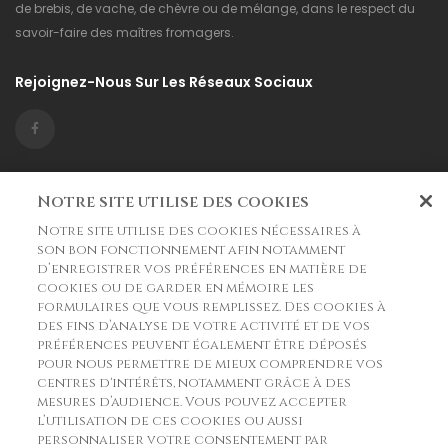
de brebis, de vache, de chèvre ou de mélange, dans le respect du
savoir-faire des maîtres fromagers.
Rejoignez-Nous Sur Les Réseaux Sociaux
Informations

Notre site utilise des cookies
Notre site utilise des cookies nécessaires à
La Boutique

son bon fonctionnement afin notamment
d’enregistrer vos préférences en matière de
Fromagerie Matocq
cookies ou de garder en mémoire les
formulaires que vous remplissez. Des cookies à
Route du Col de Soulor 3 chemin de Grabot
des fins d’analyse de votre activité et de vos
préférences peuvent également être déposés
64800 Asson
pour nous permettre de mieux comprendre vos
centres d'intérêts, notamment grâce à des
France
mesures d’audience. Vous pouvez accepter
l’utilisation de ces cookies ou aussi
commande@matocq.fr
personnaliser votre consentement par