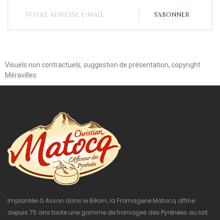
S’ABONNER
Visuels non contractuels, suggestion de présentation, copyright
Méravilles
Implantée à Asson dans le Béarn, la Fromagerie Matocq affine
depuis 75 ans toute une gamme de fromages des Pyrénées au lait