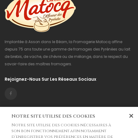
Implantée à Asson dans le Béarn, la Fromagerie Matocq affine
depuis 75 ans toute une gamme de fromages des Pyrénées au lait
de brebis, de vache, de chèvre ou de mélange, dans le respect du
savoir-faire des maîtres fromagers.
Rejoignez-Nous Sur Les Réseaux Sociaux
Informations

Notre site utilise des cookies
Notre site utilise des cookies nécessaires à
La Boutique

son bon fonctionnement afin notamment
d’enregistrer vos préférences en matière de