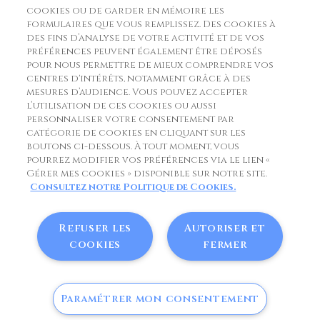
Fromagerie Matocq
cookies ou de garder en mémoire les
formulaires que vous remplissez. Des cookies à
Route du Col de Soulor 3 chemin de Grabot
des fins d’analyse de votre activité et de vos
préférences peuvent également être déposés
64800 Asson
pour nous permettre de mieux comprendre vos
centres d'intérêts, notamment grâce à des
France
mesures d’audience. Vous pouvez accepter
l’utilisation de ces cookies ou aussi
commande@matocq.fr
personnaliser votre consentement par
catégorie de cookies en cliquant sur les
www.matocq.fr
boutons ci-dessous. À tout moment, vous
pourrez modifier vos préférences via le lien «
33 (0)5 59 71 40 03
Gérer mes cookies » disponible sur notre site.
Consultez notre Politique de Cookies.
Refuser les
Autoriser et
Copyright © Matocq. Tous droits réservés.
cookies
fermer
Politique des données personnelles
Politique de cookies
Mentions RGPD
Paramétrer mon consentement
0