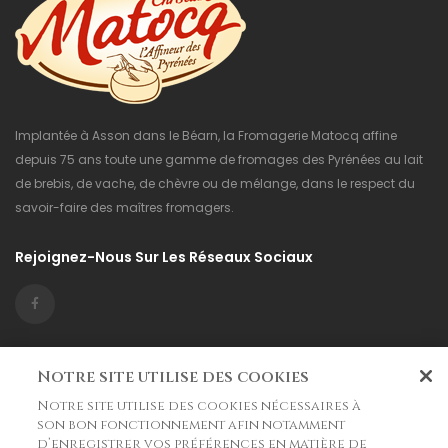
Implantée à Asson dans le Béarn, la Fromagerie Matocq affine
depuis 75 ans toute une gamme de fromages des Pyrénées au lait
de brebis, de vache, de chèvre ou de mélange, dans le respect du
savoir-faire des maîtres fromagers.
Rejoignez-Nous Sur Les Réseaux Sociaux
Informations

Notre site utilise des cookies
Notre site utilise des cookies nécessaires à
La Boutique

son bon fonctionnement afin notamment
d’enregistrer vos préférences en matière de