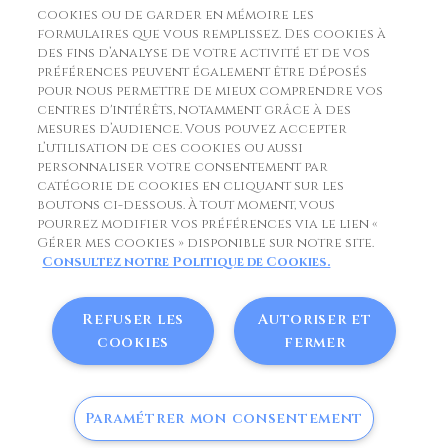
Fromagerie Matocq
cookies ou de garder en mémoire les
formulaires que vous remplissez. Des cookies à
Route du Col de Soulor 3 chemin de Grabot
des fins d’analyse de votre activité et de vos
préférences peuvent également être déposés
64800 Asson
pour nous permettre de mieux comprendre vos
centres d'intérêts, notamment grâce à des
France
mesures d’audience. Vous pouvez accepter
l’utilisation de ces cookies ou aussi
commande@matocq.fr
personnaliser votre consentement par
catégorie de cookies en cliquant sur les
www.matocq.fr
boutons ci-dessous. À tout moment, vous
pourrez modifier vos préférences via le lien «
33 (0)5 59 71 40 03
Gérer mes cookies » disponible sur notre site.
Consultez notre Politique de Cookies.
Refuser les
Autoriser et
Copyright © Matocq. Tous droits réservés.
cookies
fermer
Politique des données personnelles
Politique de cookies
Mentions RGPD
Paramétrer mon consentement
0