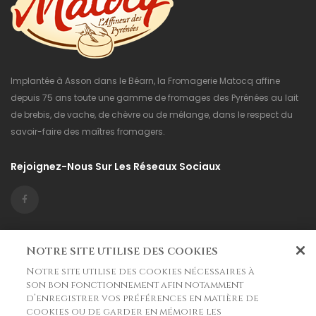
Implantée à Asson dans le Béarn, la Fromagerie Matocq affine
depuis 75 ans toute une gamme de fromages des Pyrénées au lait
de brebis, de vache, de chèvre ou de mélange, dans le respect du
savoir-faire des maîtres fromagers.
Rejoignez-Nous Sur Les Réseaux Sociaux
Informations

Notre site utilise des cookies
Notre site utilise des cookies nécessaires à
La Boutique

son bon fonctionnement afin notamment
d’enregistrer vos préférences en matière de
Fromagerie Matocq
cookies ou de garder en mémoire les