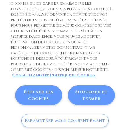
Fromagerie Matocq
cookies ou de garder en mémoire les
formulaires que vous remplissez. Des cookies à
Route du Col de Soulor 3 chemin de Grabot
des fins d’analyse de votre activité et de vos
préférences peuvent également être déposés
64800 Asson
pour nous permettre de mieux comprendre vos
centres d'intérêts, notamment grâce à des
France
mesures d’audience. Vous pouvez accepter
l’utilisation de ces cookies ou aussi
commande@matocq.fr
personnaliser votre consentement par
catégorie de cookies en cliquant sur les
www.matocq.fr
boutons ci-dessous. À tout moment, vous
pourrez modifier vos préférences via le lien «
33 (0)5 59 71 40 03
Gérer mes cookies » disponible sur notre site.
Consultez notre Politique de Cookies.
Refuser les
Autoriser et
Copyright © Matocq. Tous droits réservés.
cookies
fermer
Politique des données personnelles
Politique de cookies
Mentions RGPD
Paramétrer mon consentement
0