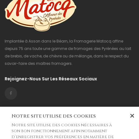
Implantée à Asson dans le Béarn, la Fromagerie Matocq affine
depuis 75 ans toute une gamme de fromages des Pyrénées au lait
de brebis, de vache, de chèvre ou de mélange, dans le respect du
savoir-faire des maîtres fromagers.
Rejoignez-Nous Sur Les Réseaux Sociaux
Informations

Notre site utilise des cookies
Notre site utilise des cookies nécessaires à
La Boutique

son bon fonctionnement afin notamment
d’enregistrer vos préférences en matière de